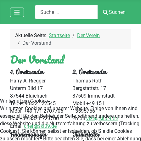
Suchen
Suchen
Aktuelle Seite:
Startseite
Der Verein
Der Vorstand
Der Vorstand
1. Vorsitzender
2. Vorsitzender
Harry A. Riegger
Thomas Roth
Unterm Bild 17
Bergstattstr. 17
87544 Blaichach
87509 Immenstadt
Wir benutzen Cookies
Tel. +49 8321 22545
Mobil +49 151
Wir nutzen Cookies auf unserer Website. Einige von ihnen sind
Mobil +49 171 2707706
15595756
essenziell für den Betrieb der Seite, während andere uns helfen,
Fax +49 8321 723700
Email
vize@ski09.de
diese Website und die Nutzererfahrung zu verbessern (Tracking
Email
chef@ski09.de
Cookies). Sie können selbst entscheiden, ob Sie die Cookies
Finanzmanager
Turnierleiter
zulassen möchten. Bitte beachten Sie, dass bei einer Ablehnung