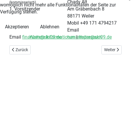
Charly Alt
(kommissarisch)
womöglich nicht mehr alle Funktionalitäten der Seite zur
1. Vorsitzender
Am Gräbenbach 8
Verfügung stehen.
88171 Weiler
Mobil +49 171 4794217
Akzeptieren
Ablehnen
Email
Weitere Informationen
|
Impressum
Email
finanzen@ski09.de
turnierleiter@ski09.de
Vorheriger Beitrag: Die Vertreter
Nächster Beit
Zurück
Weiter