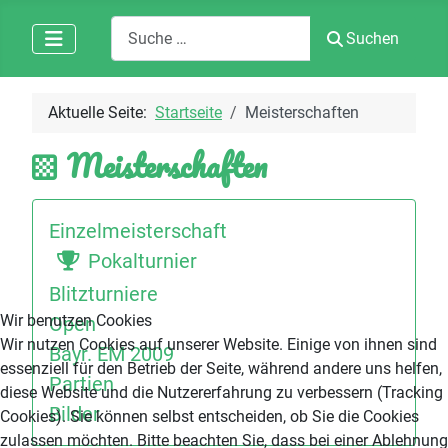
Suchen
Suchen
Aktuelle Seite:
Startseite
Meisterschaften
Meisterschaften
Einzelmeisterschaft
Pokalturnier
Blitzturniere
Wir benutzen Cookies
Open
Wir nutzen Cookies auf unserer Website. Einige von ihnen sind
Bayr. EM 2009
essenziell für den Betrieb der Seite, während andere uns helfen,
Partien
diese Website und die Nutzererfahrung zu verbessern (Tracking
Bilder
Cookies). Sie können selbst entscheiden, ob Sie die Cookies
zulassen möchten. Bitte beachten Sie, dass bei einer Ablehnung