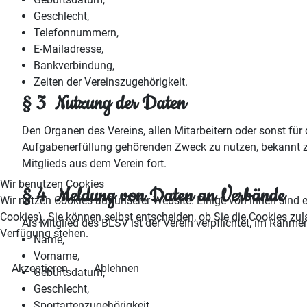
Geschlecht,
Telefonnummern,
E-Mailadresse,
Bankverbindung,
Zeiten der Vereinszugehörigkeit.
§ 3 Nutzung der Daten
Den Organen des Vereins, allen Mitarbeitern oder sonst für
Aufgabenerfüllung gehörenden Zweck zu nutzen, bekannt zu
Mitglieds aus dem Verein fort.
Wir benutzen Cookies
§ 4 Meldung von Daten an Verbände
Wir nutzen Cookies auf unserer Website. Einige von ihnen sind e
Cookies). Sie können selbst entscheiden, ob Sie die Cookies zul
Als Mitglied des BLSV ist der Verein verpflichtet, im Rah
Verfügung stehen.
Name,
Vorname,
Akzeptieren
Ablehnen
Geburtsdatum,
Geschlecht,
Sportartenzugehörigkeit.