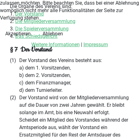
zulassen möchten. Bitte beachten Sie, dass bei einer Ablehnung
Die Organe des Vereins sind:
womöglich nicht mehr alle Funktionalitäten der Seite zur
Der Vorstand
Verfügung stehen.
Die Mitgliederversammlung
Die Spielerversammlung
Akzeptieren
Ablehnen
Das Schiedsgericht
Weitere Informationen
|
Impressum
§ 7 Der Vorstand
(1)
Der Vorstand des Vereins besteht aus:
a)
dem 1. Vorsitzenden,
b)
dem 2. Vorsitzenden,
c)
dem Finanzmanager,
d)
dem Turnierleiter.
(2)
Der Vorstand wird von der Mitgliederversammlung
auf die Dauer von zwei Jahren gewählt. Er bleibt
solange im Amt, bis eine Neuwahl erfolgt.
Scheidet ein Mitglied des Vorstandes während der
Amtsperiode aus, wählt der Vorstand ein
Ersatzmitglied für den Rest der Amtsdauer des