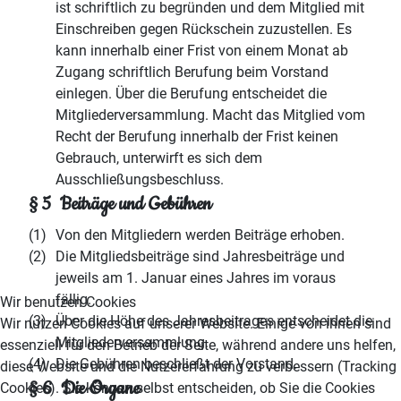
ist schriftlich zu begründen und dem Mitglied mit
Einschreiben gegen Rückschein zuzustellen. Es
kann innerhalb einer Frist von einem Monat ab
Zugang schriftlich Berufung beim Vorstand
einlegen. Über die Berufung entscheidet die
Mitgliederversammlung. Macht das Mitglied vom
Recht der Berufung innerhalb der Frist keinen
Gebrauch, unterwirft es sich dem
Ausschließungsbeschluss.
§ 5 Beiträge und Gebühren
(1)
Von den Mitgliedern werden Beiträge erhoben.
(2)
Die Mitgliedsbeiträge sind Jahresbeiträge und
jeweils am 1. Januar eines Jahres im voraus
fällig.
Wir benutzen Cookies
(3)
Über die Höhe des Jahresbeitrages entscheidet die
Wir nutzen Cookies auf unserer Website. Einige von ihnen sind
Mitgliederversammlung.
essenziell für den Betrieb der Seite, während andere uns helfen,
(4)
Die Gebühren beschließt der Vorstand.
diese Website und die Nutzererfahrung zu verbessern (Tracking
§ 6 Die Organe
Cookies). Sie können selbst entscheiden, ob Sie die Cookies