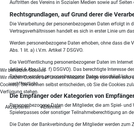
Auftritten des Vereins in Sozialen Medien sowie auf Seiten 
Rechtsgrundlagen, auf Grund derer die Verarbe
Die Verarbeitung der personenbezogenen Daten erfolgt in der
Vertragsverhältnissen handelt es sich in erster Linie um d
Werden personenbezogene Daten erhoben, ohne dass die Verar
Abs. 1 lit. a) i.V.m. Artikel 7 DSGVO.
Die Veröffentlichung personenbezogener Daten im Internet o
Artikel 6 Abs. 1 lit. f) DSGVO). Das berechtigte Interesse d
Wir benutzen Cookies
Rahmen werden personenbezogene Daten einschließlich von 
Wir nutzen Cookies auf unserer Website. Einige von ihnen sind e
veröffentlicht.
Cookies). Sie können selbst entscheiden, ob Sie die Cookies zul
Verfügung stehen.
Die Empfänger oder Kategorien von Empfänge
Personenbezogene Daten der Mitglieder, die am Spiel- und
Akzeptieren
Ablehnen
Spielerpasses oder sonstiger Teilnahmeberechtigung an d
Die Daten der Bankverbindung der Mitglieder werden zum Z