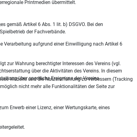
erregionale Printmedien übermittelt.
es gemäß Artikel 6 Abs. 1 lit. b) DSGVO. Bei den
 Spielbetrieb der Fachverbände.
e Verarbeitung aufgrund einer Einwilligung nach Artikel 6
gt zur Wahrung berechtigter Interessen des Vereins (vgl.
ichtserstattung über die Aktivitäten des Vereins. In diesem
attung über sportliche Ereignisse des Vereins
 diese Website und die Nutzererfahrung zu verbessern (Tracking
öglich nicht mehr alle Funktionalitäten der Seite zur
um Erwerb einer Lizenz, einer Wertungskarte, eines
tergeleitet.