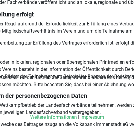
der Fachverbände veröffentlicht und an lokale, regionale und üb
itung erfolgt
 Regel aufgrund der Erforderlichkeit zur Erfüllung eines Vertrag
as Mitgliedschaftsverhältnis im Verein und um die Teilnahme am
beitung zur Erfüllung des Vertrages erforderlich ist, erfolgt di
der in lokalen, regionalen oder überregionalen Printmedien erfol
es Vereins besteht in der Information der Öffentlichkeit durch Ber
Bildern der Teilnehmer zum Beispiel im Rahmen der Berichterst
ssenziell für den Betrieb der Seite, während andere uns helfen,
assen möchten. Bitte beachten Sie, dass bei einer Ablehnung wom
rn der personenbezogenen Daten
 Wettkampfbetrieb der Landesfachverbände teilnehmen, werden z
en jeweiligen Landesfachverband weitergegeben.
Weitere Informationen
|
Impressum
wecke des Beitragseinzugs an die Volksbank Immenstadt eG wei