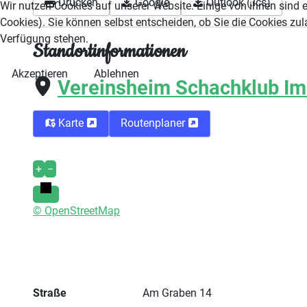
Drucken
Google
Outlook (.ics)
Wir nutzen Cookies auf unserer Website. Einige von ihnen sind e
Cookies). Sie können selbst entscheiden, ob Sie die Cookies zul
Verfügung stehen.
Standortinformationen
Akzeptieren
Ablehnen
Vereinsheim Schachklub Im
Karte
Routenplaner
+
−
© OpenStreetMap
Straße
Am Graben 14