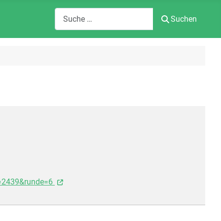
Suchen
Suchen
d=2439&runde=6