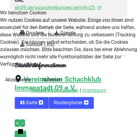
URL
ski09.de/ausschreibungen/einl-jhv25
Wir benutzen Cookies
Wir nutzen Cookies auf unserer Website. Einige von ihnen sind
essenziell für den Betrieb der Seite, während andere uns helfen,
Drucken
Google
diese Website und die Nutzererfahrung zu verbessern (Tracking
Cookies). Sie können selbst entscheiden, ob Sie die Cookies
Outlook (.ics)
zulassen möchten. Bitte beachten Sie, dass bei einer Ablehnung
womöglich nicht mehr alle Funktionalitäten der Seite zur
Standortinformationen
Verfügung stehen.
Vereinsheim Schachklub
Akzeptieren
Ablehnen
Immenstadt 09 e.V.
Weitere Informationen
|
Impressum
Karte
Routenplaner
+
−