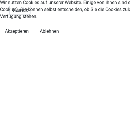
Wir nutzen Cookies auf unserer Website. Einige von ihnen sind e
Cookies). Sie können selbst entscheiden, ob Sie die Cookies zul
Vorheriger Beitrag: Weihnachtsblitzturnier 2010
Zurück
Verfügung stehen.
Akzeptieren
Ablehnen