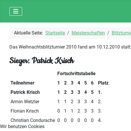
Aktuelle Seite:
Startseite
Meisterschaften
Blitzturni
Das Weihnachtsblitzturnier 2010 fand am 10.12.2010 statt
Sieger: Patrick Krisch
Fortschrittstabelle
Teilnehmer
1
2
3
4
5
6
Platz
Patrick Krisch
1
2
3
3
4
5
1.
Armin Wetzler
1
1
2
3
3
4
2.
Florian Krisch
0
1
1
2
3
3
3.
Christian Condurache
0
0
0
0
0
0
4.
Wir benutzen Cookies