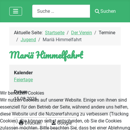
Suchen
Suchen
Aktuelle Seite:
Startseite
Der Verein
Termine
Jugend
Mariä Himmelfahrt
Mariä Himmelfahrt
Kalender
Feiertage
Datum
Wir benutzen Cookies
15.08.2026
Wir nutzen Cookies auf unserer Website. Einige von ihnen sind
essenziell für den Betrieb der Seite, während andere uns helfen,
diese Website und die Nutzererfahrung zu verbessern (Tracking
Cookies). Sie können selbst entscheiden, ob Sie die Cookies
Drucken
Google
zulassen möchten. Bitte beachten Sie, dass bei einer Ablehnung