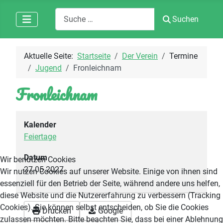
Suchen
Suchen
Aktuelle Seite:
Startseite
Der Verein
Termine
Jugend
Fronleichnam
Fronleichnam
Kalender
Feiertage
Datum
Wir benutzen Cookies
27.05.2027
Wir nutzen Cookies auf unserer Website. Einige von ihnen sind
essenziell für den Betrieb der Seite, während andere uns helfen,
diese Website und die Nutzererfahrung zu verbessern (Tracking
Cookies). Sie können selbst entscheiden, ob Sie die Cookies
Drucken
Google
zulassen möchten. Bitte beachten Sie, dass bei einer Ablehnung