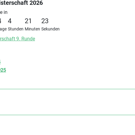
sterschaft 2026
e in
4
4
21
23
age
Stunden
Minuten
Sekunden
rschaft 9. Runde
5
025