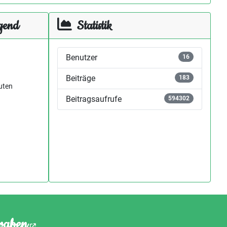
gend
Statistik
Benutzer
16
Beiträge
183
uten
Beitragsaufrufe
594302
waben