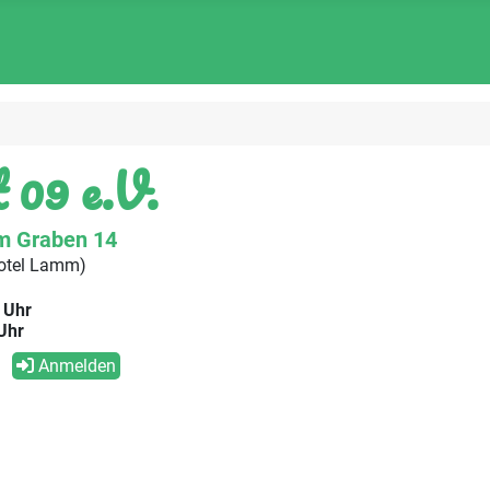
 09 e.V.
m Graben 14
otel Lamm)
 Uhr
Uhr
Anmelden