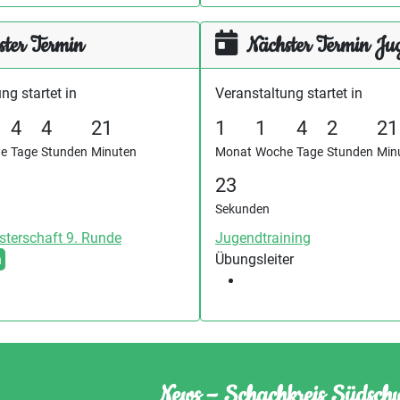
ster Termin
Nächster Termin Ju
ng startet in
Veranstaltung startet in
4
4
21
1
1
4
2
21
e
Tage
Stunden
Minuten
Monat
Woche
Tage
Stunden
Min
23
Sekunden
sterschaft 9. Runde
Jugendtraining
n
Übungsleiter
News – Schachkreis Südsch