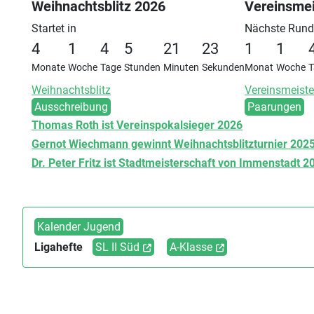
Weihnachtsblitz 2026
Vereinsmei
Startet in
Nächste Rund
4
1
4
5
21
23
1
1
Monate
Woche
Tage
Stunden
Minuten
Sekunden
Monat
Woche
T
Weihnachtsblitz
Vereinsmeiste
Ausschreibung
Paarungen
Thomas Roth ist Vereinspokalsieger 2026
Gernot Wiechmann gewinnt Weihnachtsblitzturnier 202
Dr. Peter Fritz ist Stadtmeisterschaft von Immenstadt 2
Kalender Jugend
Ligahefte
SL II Süd
A-Klasse