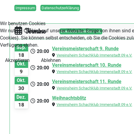
Impressum
Datenschutzerklärung
Wir benutzen Cookies
Termine
Wir nutzen Cookies auf unserer Website. Einige von ihnen sind e
Download Kalender (.ics)
Cookies). Sie können selbst entscheiden, ob Sie die Cookies zul
Verfügung stehen.
Sep.
Vereinsmeisterschaft 9. Runde
20:00
18
Vereinsheim Schachklub Immenstadt 09 e.V.
Akzeptieren
Ablehnen
Okt.
Vereinsmeisterschaft 10. Runde
20:00
9
Vereinsheim Schachklub Immenstadt 09 e.V.
Okt.
Vereinsmeisterschaft 11. Runde
20:00
30
Vereinsheim Schachklub Immenstadt 09 e.V.
Dez.
Weihnachtsblitz
20:00
18
Vereinsheim Schachklub Immenstadt 09 e.V.