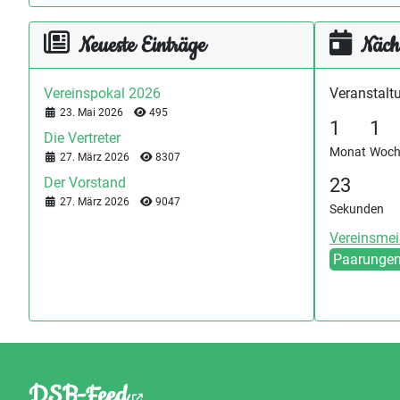
Neueste Einträge
Näch
Vereinspokal 2026
Veranstaltu
Details
23. Mai 2026
495
1
1
Die Vertreter
Monat
Woch
Details
27. März 2026
8307
23
Der Vorstand
Details
27. März 2026
9047
Sekunden
Vereinsmei
Paarunge
DSB-Feed